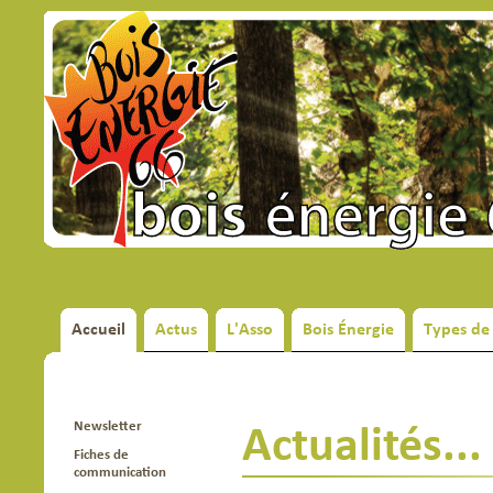
Accueil
Actus
L'Asso
Bois Énergie
Types de
Newsletter
Actualités...
Fiches de
communication